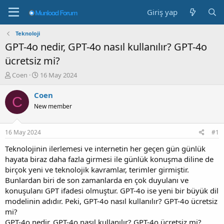
Giriş yap
Teknoloji
GPT-4o nedir, GPT-4o nasıl kullanılır? GPT-4o
ücretsiz mi?
K
B
Coen
16 May 2024
o
a
n
ş
Coen
C
b
l
New member
u
a
y
n
u
g
16 May 2024
#1
b
ı
a
ç
Teknolojinin ilerlemesi ve internetin her geçen gün günlük
ş
t
hayata biraz daha fazla girmesi ile günlük konuşma diline de
l
a
birçok yeni ve teknolojik kavramlar, terimler girmiştir.
a
r
Bunlardan biri de son zamanlarda en çok duyulanı ve
t
i
konuşulanı GPT ifadesi olmuştur. GPT-4o ise yeni bir büyük dil
a
h
modelinin adıdır. Peki, GPT-4o nasıl kullanılır? GPT-4o ücretsiz
n
i
mi?
GPT-4o nedir, GPT-4o nasıl kullanılır? GPT-4o ücretsiz mi?