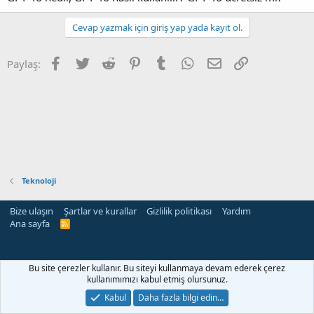
Cevap yazmak için giriş yap yada kayıt ol.
Facebook
Twitter
Reddit
Pinterest
Tumblr
WhatsApp
E-posta
Link
Paylaş:
Teknoloji
Bize ulaşın
Şartlar ve kurallar
Gizlilik politikası
Yardım
Ana sayfa
R
S
S
Bu site çerezler kullanır. Bu siteyi kullanmaya devam ederek çerez
kullanımımızı kabul etmiş olursunuz.
Kabul
Daha fazla bilgi edin…