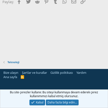
Facebook
Twitter
Reddit
Pinterest
Tumblr
WhatsApp
E-posta
Link
Paylaş:
Teknoloji
Bize ulaşın
Şartlar ve kurallar
Gizlilik politikası
Yardım
Ana sayfa
R
S
S
rehber siteleri
Bu site çerezler kullanır. Bu siteyi kullanmaya devam ederek çerez
kullanımımızı kabul etmiş olursunuz.
Kabul
Daha fazla bilgi edin…