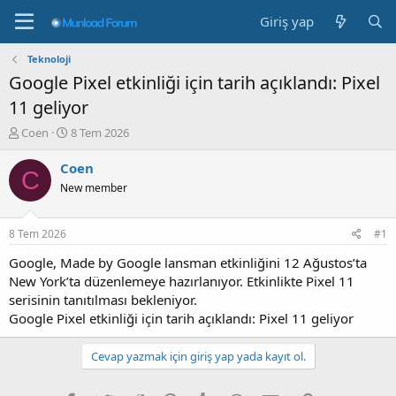
Giriş yap
Teknoloji
Google Pixel etkinliği için tarih açıklandı: Pixel
11 geliyor
K
B
Coen
8 Tem 2026
o
a
n
ş
Coen
C
b
l
New member
u
a
y
n
u
g
8 Tem 2026
#1
b
ı
a
ç
Google, Made by Google lansman etkinliğini 12 Ağustos’ta
ş
t
New York’ta düzenlemeye hazırlanıyor. Etkinlikte Pixel 11
l
a
serisinin tanıtılması bekleniyor.
a
r
Google Pixel etkinliği için tarih açıklandı: Pixel 11 geliyor
t
i
a
h
n
i
Cevap yazmak için giriş yap yada kayıt ol.