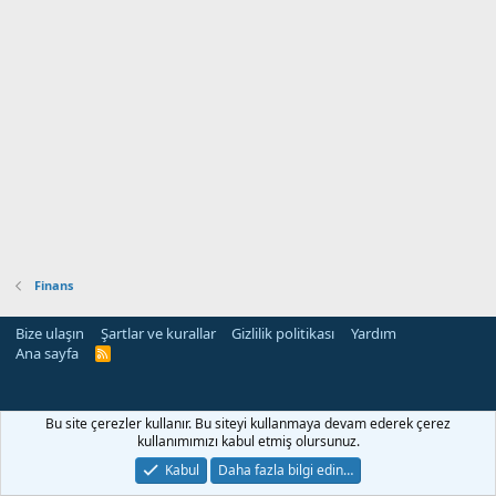
Finans
Bize ulaşın
Şartlar ve kurallar
Gizlilik politikası
Yardım
Ana sayfa
R
S
S
Bu site çerezler kullanır. Bu siteyi kullanmaya devam ederek çerez
kullanımımızı kabul etmiş olursunuz.
Kabul
Daha fazla bilgi edin…