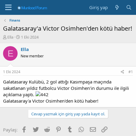
Giriş yap
Finans
Galatasaray'a Victor Osimhen'den kötü haber!
K
B
Ella
1 Eki 2024
o
a
n
ş
Ella
E
b
l
New member
u
a
y
n
u
g
1 Eki 2024
#1
b
ı
a
ç
Galatasaray Kulübü, 2 gol attığı Kasımpaşa maçında
ş
t
sakatlanan yıldız futbolcu Victor Osimhen'in durumu ile ilgili
l
a
açıklama yaptı.
a
r
Galatasaray'a Victor Osimhen'den kötü haber!
t
i
a
h
n
i
Cevap yazmak için giriş yap yada kayıt ol.
Facebook
Twitter
Reddit
Pinterest
Tumblr
WhatsApp
E-posta
Link
Paylaş: