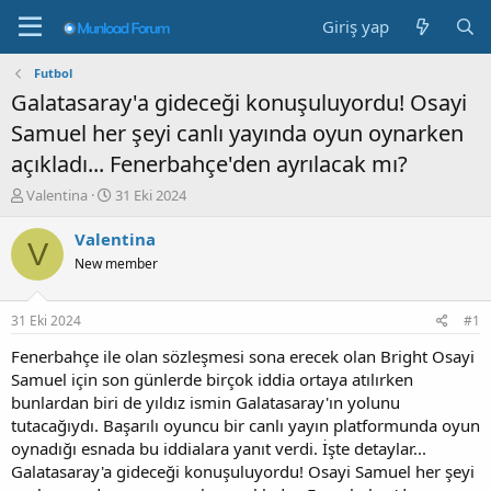
Giriş yap
Futbol
Galatasaray'a gideceği konuşuluyordu! Osayi
Samuel her şeyi canlı yayında oyun oynarken
açıkladı... Fenerbahçe'den ayrılacak mı?
K
B
Valentina
31 Eki 2024
o
a
n
ş
Valentina
V
b
l
New member
u
a
y
n
u
g
31 Eki 2024
#1
b
ı
a
ç
Fenerbahçe ile olan sözleşmesi sona erecek olan Bright Osayi
ş
t
Samuel için son günlerde birçok iddia ortaya atılırken
l
a
bunlardan biri de yıldız ismin Galatasaray'ın yolunu
a
r
tutacağıydı. Başarılı oyuncu bir canlı yayın platformunda oyun
t
i
oynadığı esnada bu iddialara yanıt verdi. İşte detaylar...
a
h
Galatasaray'a gideceği konuşuluyordu! Osayi Samuel her şeyi
n
i