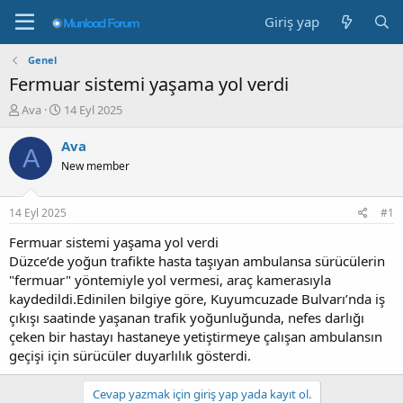
Giriş yap
Genel
Fermuar sistemi yaşama yol verdi
K
B
Ava
14 Eyl 2025
o
a
n
ş
Ava
A
b
l
New member
u
a
y
n
u
g
14 Eyl 2025
#1
b
ı
a
ç
Fermuar sistemi yaşama yol verdi
ş
t
Düzce’de yoğun trafikte hasta taşıyan ambulansa sürücülerin
l
a
"fermuar" yöntemiyle yol vermesi, araç kamerasıyla
a
r
kaydedildi.Edinilen bilgiye göre, Kuyumcuzade Bulvarı’nda iş
t
i
çıkışı saatinde yaşanan trafik yoğunluğunda, nefes darlığı
a
h
çeken bir hastayı hastaneye yetiştirmeye çalışan ambulansın
n
i
geçişi için sürücüler duyarlılık gösterdi.
Cevap yazmak için giriş yap yada kayıt ol.