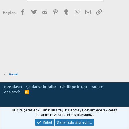
Facebook
Twitter
Reddit
Pinterest
Tumblr
WhatsApp
E-posta
Link
Paylaş:
Genel
Bize ulaşın
Şartlar ve kurallar
Gizlilik politikası
Yardım
Ana sayfa
R
S
S
Bu site çerezler kullanır. Bu siteyi kullanmaya devam ederek çerez
kullanımımızı kabul etmiş olursunuz.
Kabul
Daha fazla bilgi edin…