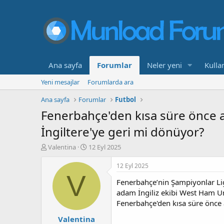
Ana sayfa
Forumlar
Neler yeni
Kullan
Yeni mesajlar
Forumlarda ara
Ana sayfa
Forumlar
Futbol
Fenerbahçe'den kısa süre önce ay
İngiltere'ye geri mi dönüyor?
K
B
Valentina
12 Eyl 2025
o
a
n
ş
12 Eyl 2025
b
l
V
Fenerbahçe’nin Şampiyonlar Ligi
u
a
y
n
adam İngiliz ekibi West Ham Un
u
g
Fenerbahçe'den kısa süre önce a
b
ı
Valentina
a
ç