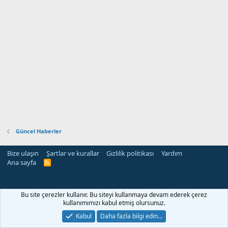
Güncel Haberler
Bize ulaşın
Şartlar ve kurallar
Gizlilik politikası
Yardım
Ana sayfa
R
S
S
Bu site çerezler kullanır. Bu siteyi kullanmaya devam ederek çerez
kullanımımızı kabul etmiş olursunuz.
Kabul
Daha fazla bilgi edin…