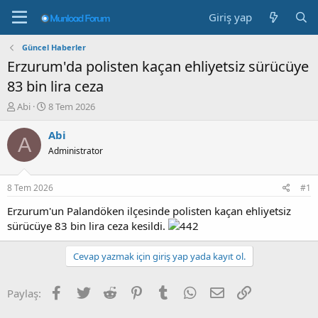
Giriş yap
Güncel Haberler
Erzurum'da polisten kaçan ehliyetsiz sürücüye
83 bin lira ceza
K
B
Abi
8 Tem 2026
o
a
n
ş
Abi
A
b
l
Administrator
u
a
y
n
u
g
8 Tem 2026
#1
b
ı
a
ç
Erzurum'un Palandöken ilçesinde polisten kaçan ehliyetsiz
ş
t
sürücüye 83 bin lira ceza kesildi.
l
a
a
r
Cevap yazmak için giriş yap yada kayıt ol.
t
i
a
h
n
i
Facebook
Twitter
Reddit
Pinterest
Tumblr
WhatsApp
E-posta
Link
Paylaş: