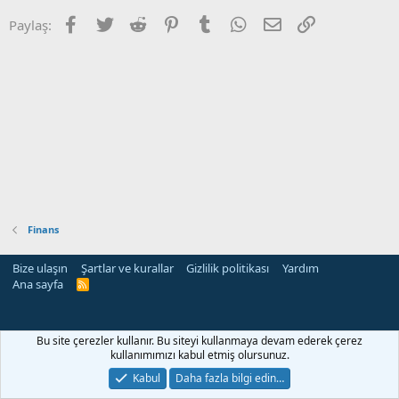
Facebook
Twitter
Reddit
Pinterest
Tumblr
WhatsApp
E-posta
Link
Paylaş:
Finans
Bize ulaşın
Şartlar ve kurallar
Gizlilik politikası
Yardım
Ana sayfa
R
S
S
Bu site çerezler kullanır. Bu siteyi kullanmaya devam ederek çerez
kullanımımızı kabul etmiş olursunuz.
Kabul
Daha fazla bilgi edin…