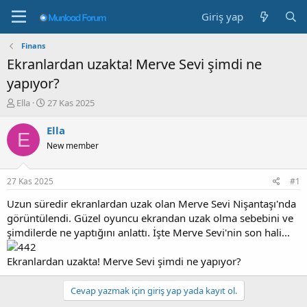
Giriş yap
Finans
Ekranlardan uzakta! Merve Sevi şimdi ne
yapıyor?
K
B
Ella
27 Kas 2025
o
a
n
ş
Ella
E
b
l
New member
u
a
y
n
u
g
27 Kas 2025
#1
b
ı
a
ç
Uzun süredir ekranlardan uzak olan Merve Sevi Nişantaşı'nda
ş
t
görüntülendi. Güzel oyuncu ekrandan uzak olma sebebini ve
l
a
şimdilerde ne yaptığını anlattı. İşte Merve Sevi'nin son hali...
a
r
t
i
Ekranlardan uzakta! Merve Sevi şimdi ne yapıyor?
a
h
n
i
Cevap yazmak için giriş yap yada kayıt ol.