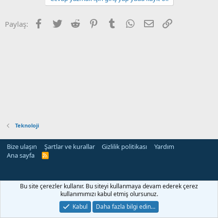
Facebook
Twitter
Reddit
Pinterest
Tumblr
WhatsApp
E-posta
Link
Paylaş:
Teknoloji
Bize ulaşın
Şartlar ve kurallar
Gizlilik politikası
Yardım
Ana sayfa
R
S
S
Bu site çerezler kullanır. Bu siteyi kullanmaya devam ederek çerez
kullanımımızı kabul etmiş olursunuz.
Kabul
Daha fazla bilgi edin…