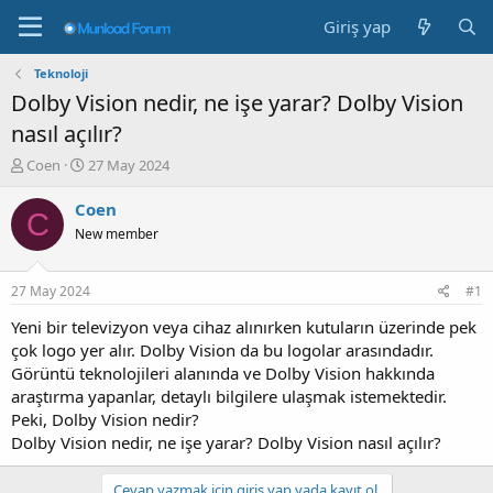
Giriş yap
Teknoloji
Dolby Vision nedir, ne işe yarar? Dolby Vision
nasıl açılır?
K
B
Coen
27 May 2024
o
a
n
ş
Coen
C
b
l
New member
u
a
y
n
u
g
27 May 2024
#1
b
ı
a
ç
Yeni bir televizyon veya cihaz alınırken kutuların üzerinde pek
ş
t
çok logo yer alır. Dolby Vision da bu logolar arasındadır.
l
a
Görüntü teknolojileri alanında ve Dolby Vision hakkında
a
r
araştırma yapanlar, detaylı bilgilere ulaşmak istemektedir.
t
i
Peki, Dolby Vision nedir?
a
h
Dolby Vision nedir, ne işe yarar? Dolby Vision nasıl açılır?
n
i
Cevap yazmak için giriş yap yada kayıt ol.