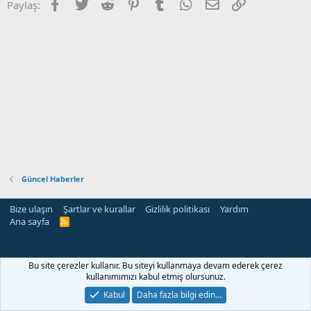
Facebook
Twitter
Reddit
Pinterest
Tumblr
WhatsApp
E-posta
Link
Paylaş:
Güncel Haberler
Bize ulaşın
Şartlar ve kurallar
Gizlilik politikası
Yardım
Ana sayfa
R
S
S
Bu site çerezler kullanır. Bu siteyi kullanmaya devam ederek çerez
kullanımımızı kabul etmiş olursunuz.
Kabul
Daha fazla bilgi edin…