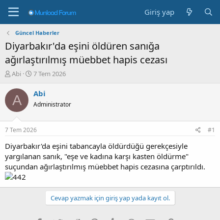
Giriş yap
Güncel Haberler
Diyarbakır'da eşini öldüren sanığa
ağırlaştırılmış müebbet hapis cezası
K
B
Abi
7 Tem 2026
o
a
n
ş
Abi
A
b
l
Administrator
u
a
y
n
u
g
7 Tem 2026
#1
b
ı
a
ç
Diyarbakır'da eşini tabancayla öldürdüğü gerekçesiyle
ş
t
yargılanan sanık, "eşe ve kadına karşı kasten öldürme"
l
a
suçundan ağırlaştırılmış müebbet hapis cezasına çarptırıldı.
a
r
t
i
a
h
n
i
Cevap yazmak için giriş yap yada kayıt ol.