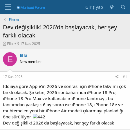
Giriş yap
Finans
Dev değişiklik! 2026'da başlayacak, her şey
farklı olacak
K
B
Ella
17 Kas 2025
o
a
n
ş
Ella
E
b
l
New member
u
a
y
n
u
g
17 Kas 2025
#1
b
ı
a
ç
İddiaya göre Apple'ın 2026 ve sonrası için iPhone takvimi çok
ş
t
farklı olacak. Şirketin, 2026 sonbaharında iPhone 18 Pro,
l
a
iPhone 18 Pro Max ve katlanabilir iPhone tanıtmayı; bu
a
r
tanıtımdan yaklaşık 6 ay sonra ise iPhone 18, iPhone 18e ve
t
i
muhtemelen yeni bir iPhone Air modeli çıkarmayı planladığı
a
h
öne sürülüyor.
n
i
Dev değişiklik! 2026'da başlayacak, her şey farklı olacak