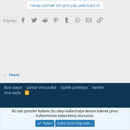
Cevap yazmak için giriş yap yada kayıt ol.
Facebook
Twitter
Reddit
Pinterest
Tumblr
WhatsApp
E-posta
Link
Paylaş:
Finans
Bize ulaşın
Şartlar ve kurallar
Gizlilik politikası
Yardım
Ana sayfa
R
S
S
Bu site çerezler kullanır. Bu siteyi kullanmaya devam ederek çerez
kullanımımızı kabul etmiş olursunuz.
Kabul
Daha fazla bilgi edin…