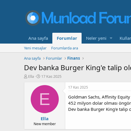
Ana sayfa
Forumlar
Neler yeni
Kullan
Yeni mesajlar
Forumlarda ara
Ana sayfa
Forumlar
Finans
Dev banka Burger King'e talip o
K
B
Ella
17 Kas 2025
o
a
n
ş
17 Kas 2025
b
l
E
Goldman Sachs, Affinity Equity
u
a
y
n
452 milyon dolar olması öngör
u
g
Dev banka Burger King'e talip 
b
ı
Ella
a
ç
ş
t
New member
l
a