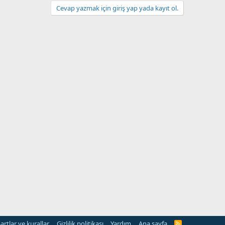
Cevap yazmak için giriş yap yada kayıt ol.
artlar ve kurallar
Gizlilik politikası
Yardım
Ana sayfa
R