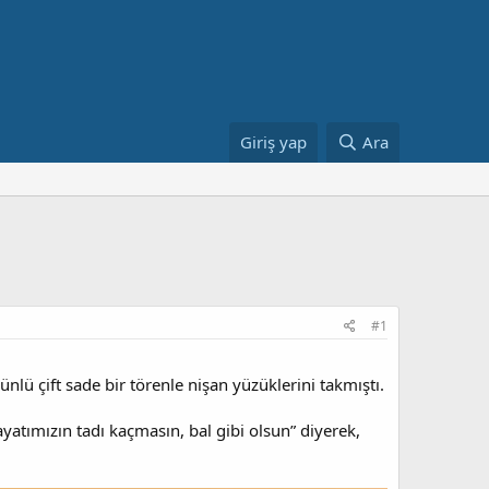
Giriş yap
Ara
#1
ünlü çift sade bir törenle nişan yüzüklerini takmıştı.
ayatımızın tadı kaçmasın, bal gibi olsun” diyerek,