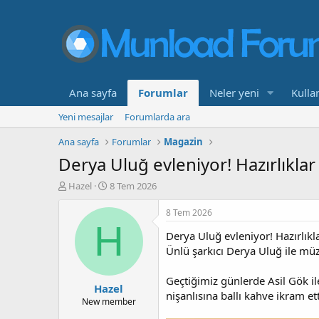
Ana sayfa
Forumlar
Neler yeni
Kullan
Yeni mesajlar
Forumlarda ara
Ana sayfa
Forumlar
Magazin
Derya Uluğ evleniyor! Hazırlıklar
K
B
Hazel
8 Tem 2026
o
a
n
ş
8 Tem 2026
b
l
H
Derya Uluğ evleniyor! Hazırlıkl
u
a
y
n
Ünlü şarkıcı Derya Uluğ ile müzi
u
g
b
ı
Geçtiğimiz günlerde Asil Gök ile
Hazel
a
ç
nişanlısına ballı kahve ikram ett
ş
t
New member
l
a