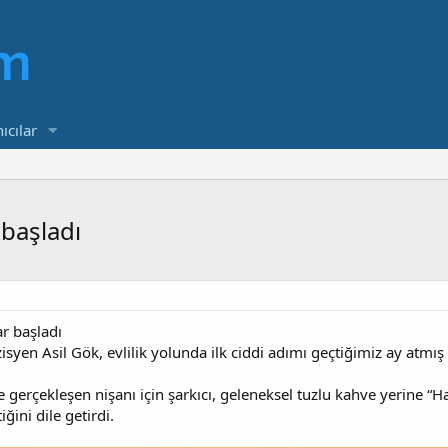
ıcılar
 başladı
ar başladı
syen Asil Gök, evlilik yolunda ilk ciddi adımı geçtiğimiz ay atmış 
 gerçekleşen nişanı için şarkıcı, geleneksel tuzlu kahve yerine “H
iğini dile getirdi.