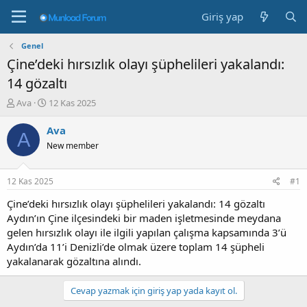
Giriş yap
Genel
Çine’deki hırsızlık olayı şüphelileri yakalandı:
14 gözaltı
K
B
Ava
12 Kas 2025
o
a
n
ş
Ava
A
b
l
New member
u
a
y
n
u
g
12 Kas 2025
#1
b
ı
a
ç
Çine’deki hırsızlık olayı şüphelileri yakalandı: 14 gözaltı
ş
t
Aydın’ın Çine ilçesindeki bir maden işletmesinde meydana
l
a
gelen hırsızlık olayı ile ilgili yapılan çalışma kapsamında 3’ü
a
r
Aydın’da 11’i Denizli’de olmak üzere toplam 14 şüpheli
t
i
yakalanarak gözaltına alındı.
a
h
n
i
Cevap yazmak için giriş yap yada kayıt ol.