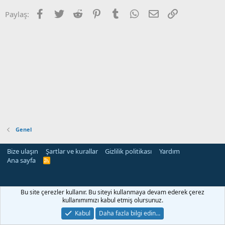
Facebook
Twitter
Reddit
Pinterest
Tumblr
WhatsApp
E-posta
Link
Paylaş:
Genel
Bize ulaşın
Şartlar ve kurallar
Gizlilik politikası
Yardım
Ana sayfa
R
S
S
Bu site çerezler kullanır. Bu siteyi kullanmaya devam ederek çerez
kullanımımızı kabul etmiş olursunuz.
Kabul
Daha fazla bilgi edin…