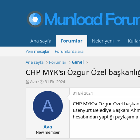
Ana sayfa
Forumlar
Neler yeni
Kullan
Yeni mesajlar
Forumlarda ara
Ana sayfa
Forumlar
Genel
CHP MYK'sı Özgür Özel başkanlığ
K
B
Ava
31 Eki 2024
o
a
n
ş
31 Eki 2024
b
l
A
CHP MYK'sı Özgür Özel başkanlı
u
a
y
n
Esenyurt Belediye Başkanı Ahm
u
g
hesabından yaptığı paylaşımla 
b
ı
Ava
a
ç
ş
t
New member
l
a