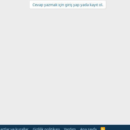
Cevap yazmak için giriş yap yada kayıt ol.
artlar ve kurallar
Gizlilik politikası
Yardım
Ana sayfa
R