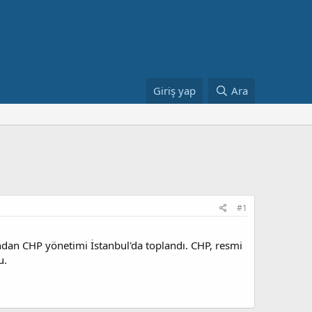
Giriş yap
Ara
#1
dan CHP yönetimi İstanbul'da toplandı. CHP, resmi
u.