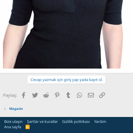
Cevap yazmak için giriş yap yada kayıt ol.
Facebook
Twitter
Reddit
Pinterest
Tumblr
WhatsApp
E-posta
Link
Paylaş:
Magazin
Bize ulaşın
Şartlar ve kurallar
Gizlilik politikası
Yardım
Ana sayfa
R
S