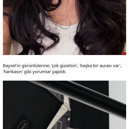
Baysel'in görüntülerine; 'çok güzelsin', 'başka bir aurası var',
'harikasın' gibi yorumlar yapıldı.