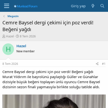
Giriş yap
Magazin
Cemre Baysel dergi çekimi için poz verdi!
Beğeni yağdı
K
B
Hazel
8 Tem 2026
o
a
n
ş
Hazel
H
b
l
New member
u
a
y
n
u
g
8 Tem 2026
#1
b
ı
a
ç
Cemre Baysel dergi çekimi için poz verdi! Beğeni yağdı
ş
t
Murat Yıldırım ile başrolünü paylaştığı Güller ve Günahlar
l
a
dizisiyle büyük beğeni toplayan ünlü oyuncu Cemre Baysel
a
r
dizisinin sezon finali yapmasıyla birlikte soluğu tatilde aldı.
t
i
a
h
n
i