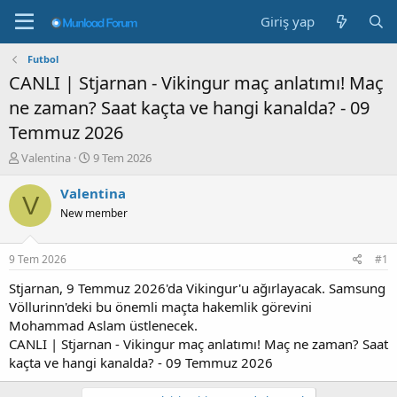
Giriş yap
Futbol
CANLI | Stjarnan - Vikingur maç anlatımı! Maç
ne zaman? Saat kaçta ve hangi kanalda? - 09
Temmuz 2026
K
B
Valentina
9 Tem 2026
o
a
n
ş
Valentina
V
b
l
New member
u
a
y
n
u
g
9 Tem 2026
#1
b
ı
a
ç
Stjarnan, 9 Temmuz 2026'da Vikingur'u ağırlayacak. Samsung
ş
t
Völlurinn'deki bu önemli maçta hakemlik görevini
l
a
Mohammad Aslam üstlenecek.
a
r
CANLI | Stjarnan - Vikingur maç anlatımı! Maç ne zaman? Saat
t
i
kaçta ve hangi kanalda? - 09 Temmuz 2026
a
h
n
i