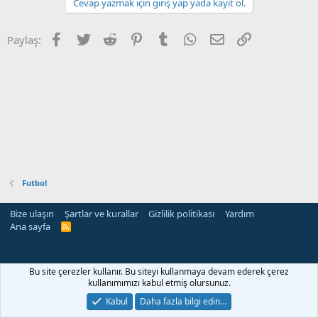
Cevap yazmak için giriş yap yada kayıt ol.
Facebook
Twitter
Reddit
Pinterest
Tumblr
WhatsApp
E-posta
Link
Paylaş:
Futbol
Bize ulaşın
Şartlar ve kurallar
Gizlilik politikası
Yardım
Ana sayfa
R
S
S
Bu site çerezler kullanır. Bu siteyi kullanmaya devam ederek çerez
kullanımımızı kabul etmiş olursunuz.
Kabul
Daha fazla bilgi edin…