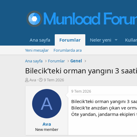
Ana sayfa
Forumlar
Neler yeni
Kullan
Yeni mesajlar
Forumlarda ara
Ana sayfa
Forumlar
Genel
Bilecik’teki orman yangını 3 saat
K
B
Ava
9 Tem 2026
o
a
n
ş
9 Tem 2026
b
l
A
Bilecik’teki orman yangını 3 saa
u
a
y
n
Bilecik’te anızdan çıkan ve orm
u
g
Öte yandan, jandarma ekipleri t
b
ı
Ava
a
ç
ş
t
New member
l
a