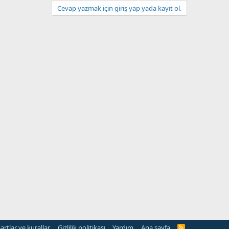
Cevap yazmak için giriş yap yada kayıt ol.
artlar ve kurallar
Gizlilik politikası
Yardım
Ana sayfa
R