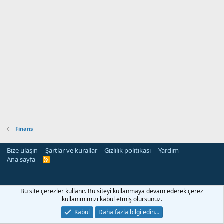
Finans
Bize ulaşın
Şartlar ve kurallar
Gizlilik politikası
Yardım
Ana sayfa
R
S
S
rehber siteleri
Bu site çerezler kullanır. Bu siteyi kullanmaya devam ederek çerez
kullanımımızı kabul etmiş olursunuz.
Kabul
Daha fazla bilgi edin…