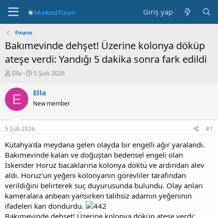
Giriş yap
Finans
Bakımevinde dehşet! Üzerine kolonya döküp
ateşe verdi: Yandığı 5 dakika sonra fark edildi
K
B
Ella
5 Şub 2026
o
a
n
ş
Ella
E
b
l
New member
u
a
y
n
u
g
5 Şub 2026
#1
b
ı
a
ç
Kütahya'da meydana gelen olayda bir engelli ağır yaralandı.
ş
t
Bakımevinde kalan ve doğuştan bedensel engeli olan
l
a
İskender Horuz bacaklarına kolonya döktü ve ardından alev
a
r
aldı. Horuz'un yeğeni kolonyanın görevliler tarafından
t
i
verildiğini belirterek suç duyurusunda bulundu. Olay anları
a
h
kameralara anbean yansırken talihsiz adamın yeğeninin
n
i
ifadeleri kan dondurdu.
Bakımevinde dehşet! Üzerine kolonya döküp ateşe verdi: