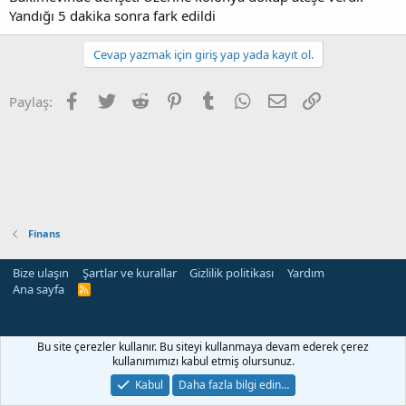
Yandığı 5 dakika sonra fark edildi
Cevap yazmak için giriş yap yada kayıt ol.
Facebook
Twitter
Reddit
Pinterest
Tumblr
WhatsApp
E-posta
Link
Paylaş:
Finans
Bize ulaşın
Şartlar ve kurallar
Gizlilik politikası
Yardım
Ana sayfa
R
S
S
Bu site çerezler kullanır. Bu siteyi kullanmaya devam ederek çerez
kullanımımızı kabul etmiş olursunuz.
Kabul
Daha fazla bilgi edin…