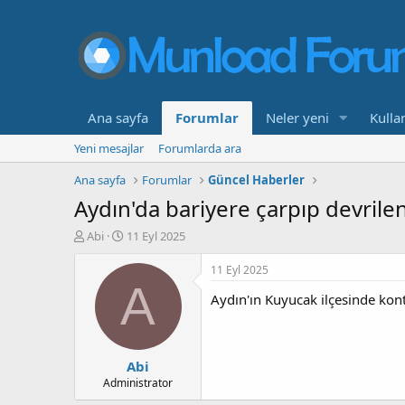
Ana sayfa
Forumlar
Neler yeni
Kullan
Yeni mesajlar
Forumlarda ara
Ana sayfa
Forumlar
Güncel Haberler
Aydın'da bariyere çarpıp devrilen 
K
B
Abi
11 Eyl 2025
o
a
n
ş
11 Eyl 2025
b
l
A
Aydın'ın Kuyucak ilçesinde kont
u
a
y
n
u
g
b
ı
Abi
a
ç
ş
t
Administrator
l
a