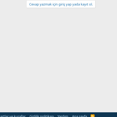
Cevap yazmak için giriş yap yada kayıt ol.
artlar ve kurallar
Gizlilik politikası
Yardım
Ana sayfa
R