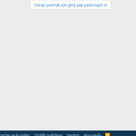
Cevap yazmak için giriş yap yada kayıt ol.
artlar ve kurallar
Gizlilik politikası
Yardım
Ana sayfa
R