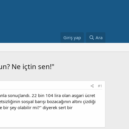
Giriş yap
Ara
un? Ne içtin sen!"
#1
a sonuçlandı. 22 bin 104 lira olan asgari ücret
sizliğinin sosyal barışı bozacağının altını çizdiği
bir şey olabilir mi?" diyerek sert bir