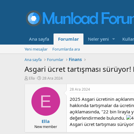
Ana sayfa
Forumlar
Neler yeni
Kullan
Yeni mesajlar
Forumlarda ara
Ana sayfa
Forumlar
Finans
Asgari ücret tartışması sürüyor! 
K
B
Ella
28 Ara 2024
o
a
n
ş
28 Ara 2024
b
l
E
2025 Asgari ücretinin açıklanm
u
a
y
n
hakkında tartışmalar da ücretin 
u
g
açıklamasında, "22 bin lirayla y
b
ı
değerlendirmede bulundu.
Ella
a
ç
Asgari ücret tartışması sürüyor
ş
t
New member
l
a