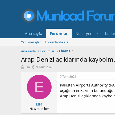
Ana sayfa
Forumlar
Neler yeni
Kullan
Yeni mesajlar
Forumlarda ara
Ana sayfa
Forumlar
Finans
Arap Denizi açıklarında kaybolm
K
B
Ella
9 Tem 2026
o
a
n
ş
9 Tem 2026
b
l
E
Pakistan Airports Authority (PA
u
a
y
n
uçağının enkazının bulunduğunu
u
g
Arap Denizi açıklarında kaybo
b
ı
Ella
a
ç
ş
t
New member
l
a