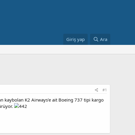
Giriş yap
Ara
#1
dan kaybolan K2 Airways’e ait Boeing 737 tipi kargo
ürüyor.