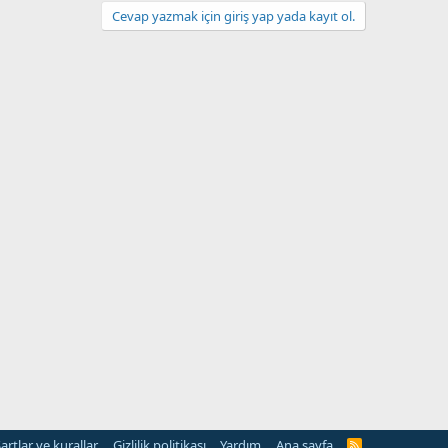
Cevap yazmak için giriş yap yada kayıt ol.
artlar ve kurallar
Gizlilik politikası
Yardım
Ana sayfa
R