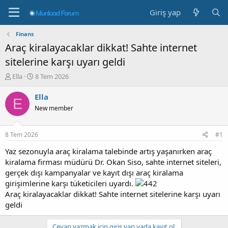
Giriş yap
Finans
Araç kiralayacaklar dikkat! Sahte internet
sitelerine karşı uyarı geldi
K
B
Ella
8 Tem 2026
o
a
n
ş
Ella
E
b
l
New member
u
a
y
n
u
g
8 Tem 2026
#1
b
ı
a
ç
Yaz sezonuyla araç kiralama talebinde artış yaşanırken araç
ş
t
kiralama firması müdürü Dr. Okan Siso, sahte internet siteleri,
l
a
gerçek dışı kampanyalar ve kayıt dışı araç kiralama
a
r
girişimlerine karşı tüketicileri uyardı.
t
i
Araç kiralayacaklar dikkat! Sahte internet sitelerine karşı uyarı
a
h
geldi
n
i
Cevap yazmak için giriş yap yada kayıt ol.