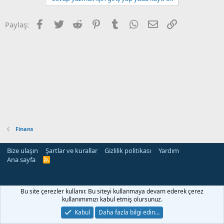
Facebook
Twitter
Reddit
Pinterest
Tumblr
WhatsApp
E-posta
Link
Paylaş:
Finans
Bize ulaşın
Şartlar ve kurallar
Gizlilik politikası
Yardım
Ana sayfa
R
S
S
Bu site çerezler kullanır. Bu siteyi kullanmaya devam ederek çerez
kullanımımızı kabul etmiş olursunuz.
Kabul
Daha fazla bilgi edin…