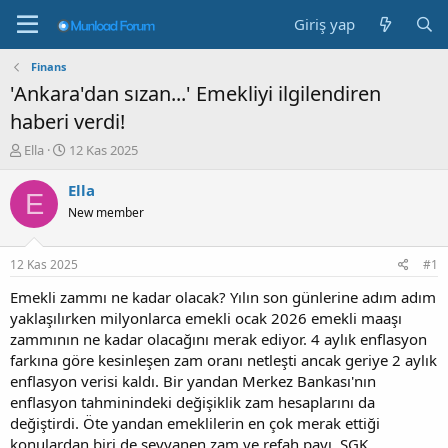
Giriş yap
Finans
'Ankara'dan sızan...' Emekliyi ilgilendiren
haberi verdi!
K
B
Ella
12 Kas 2025
o
a
n
ş
Ella
E
b
l
New member
u
a
y
n
u
g
12 Kas 2025
#1
b
ı
a
ç
Emekli zammı ne kadar olacak? Yılın son günlerine adım adım
ş
t
yaklaşılırken milyonlarca emekli ocak 2026 emekli maaşı
l
a
zammının ne kadar olacağını merak ediyor. 4 aylık enflasyon
a
r
farkına göre kesinleşen zam oranı netleşti ancak geriye 2 aylık
t
i
enflasyon verisi kaldı. Bir yandan Merkez Bankası'nın
a
h
enflasyon tahminindeki değişiklik zam hesaplarını da
n
i
değiştirdi. Öte yandan emeklilerin en çok merak ettiği
konulardan biri de seyyanen zam ve refah payı. SGK