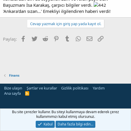
Başuzmanı İsa Karakaş, çarpıcı bilgiler verdi.
'Ankara'dan sızan...' Emekliyi ilgilendiren haberi verdi!
Cevap yazmak için giriş yap yada kayıt ol.
Facebook
Twitter
Reddit
Pinterest
Tumblr
WhatsApp
E-posta
Link
Paylaş:
Finans
Bize ulaşın
Şartlar ve kurallar
Gizlilik politikası
Yardım
Ana sayfa
R
S
S
Bu site çerezler kullanır. Bu siteyi kullanmaya devam ederek çerez
kullanımımızı kabul etmiş olursunuz.
Kabul
Daha fazla bilgi edin…