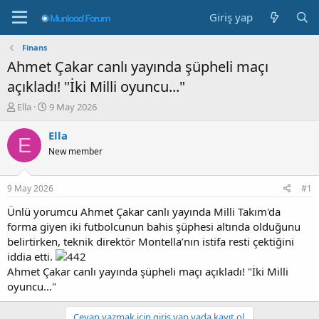
Giriş yap
Finans
Ahmet Çakar canlı yayında şüpheli maçı
açıkladı! "İki Milli oyuncu..."
K
B
Ella
9 May 2026
o
a
n
ş
Ella
E
b
l
New member
u
a
y
n
u
g
9 May 2026
#1
b
ı
a
ç
Ünlü yorumcu Ahmet Çakar canlı yayında Milli Takım'da
ş
t
forma giyen iki futbolcunun bahis şüphesi altında olduğunu
l
a
belirtirken, teknik direktör Montella’nın istifa resti çektiğini
a
r
iddia etti.
t
i
Ahmet Çakar canlı yayında şüpheli maçı açıkladı! "İki Milli
a
h
oyuncu..."
n
i
Cevap yazmak için giriş yap yada kayıt ol.