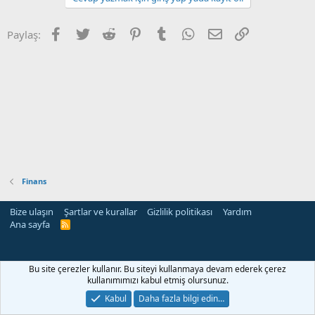
Facebook
Twitter
Reddit
Pinterest
Tumblr
WhatsApp
E-posta
Link
Paylaş:
Finans
Bize ulaşın
Şartlar ve kurallar
Gizlilik politikası
Yardım
Ana sayfa
R
S
S
Bu site çerezler kullanır. Bu siteyi kullanmaya devam ederek çerez
kullanımımızı kabul etmiş olursunuz.
Kabul
Daha fazla bilgi edin…