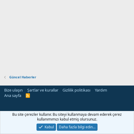
Güncel Haberler
Bize ulaşın
Şartlar ve kurallar
Gizlilik politikası
Yardım
Ana sayfa
R
S
S
Bu site çerezler kullanır. Bu siteyi kullanmaya devam ederek çerez
kullanımımızı kabul etmiş olursunuz.
Kabul
Daha fazla bilgi edin…