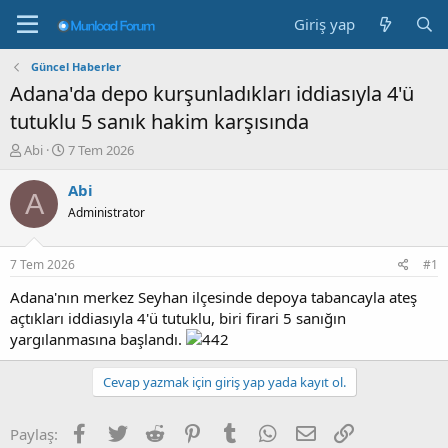
Giriş yap
Güncel Haberler
Adana'da depo kurşunladıkları iddiasıyla 4'ü
tutuklu 5 sanık hakim karşısında
K
B
Abi
7 Tem 2026
o
a
n
ş
Abi
A
b
l
Administrator
u
a
y
n
u
g
7 Tem 2026
#1
b
ı
a
ç
Adana'nın merkez Seyhan ilçesinde depoya tabancayla ateş
ş
t
açtıkları iddiasıyla 4'ü tutuklu, biri firari 5 sanığın
l
a
yargılanmasına başlandı.
a
r
t
i
Cevap yazmak için giriş yap yada kayıt ol.
a
h
n
i
Facebook
Twitter
Reddit
Pinterest
Tumblr
WhatsApp
E-posta
Link
Paylaş: