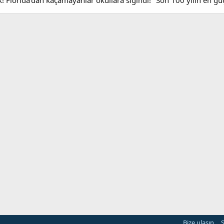
! Florida'dan kaçamayanlar okullara sığındı! "Son 100 yılın en güç
Bize ulaşın
Ş