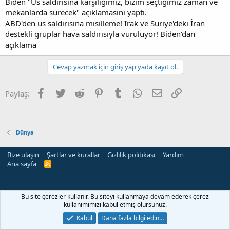
Biden "Üs saldırısına karşılığımız, bizim seçtiğimiz zaman ve
mekanlarda sürecek" açıklamasını yaptı.
ABD'den üs saldırısına misilleme! Irak ve Suriye'deki İran
destekli gruplar hava saldırısıyla vuruluyor! Biden'dan
açıklama
Cevap yazmak için giriş yap yada kayıt ol.
Facebook
Twitter
Reddit
Pinterest
Tumblr
WhatsApp
E-posta
Link
Paylaş:
Dünya
Bize ulaşın
Şartlar ve kurallar
Gizlilik politikası
Yardım
Ana sayfa
R
S
S
rehber siteleri
Bu site çerezler kullanır. Bu siteyi kullanmaya devam ederek çerez
kullanımımızı kabul etmiş olursunuz.
Kabul
Daha fazla bilgi edin…