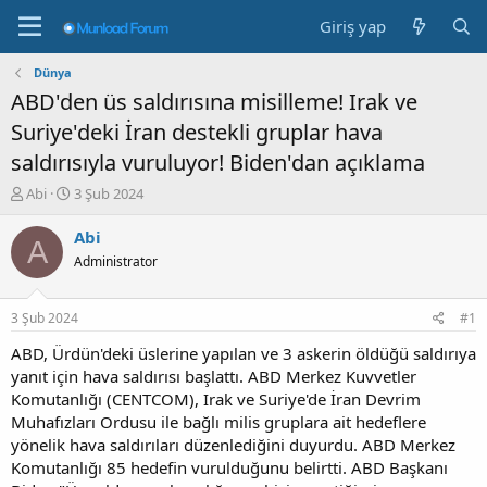
Giriş yap
Dünya
ABD'den üs saldırısına misilleme! Irak ve
Suriye'deki İran destekli gruplar hava
saldırısıyla vuruluyor! Biden'dan açıklama
K
B
Abi
3 Şub 2024
o
a
n
ş
Abi
A
b
l
Administrator
u
a
y
n
u
g
3 Şub 2024
#1
b
ı
a
ç
ABD, Ürdün'deki üslerine yapılan ve 3 askerin öldüğü saldırıya
ş
t
yanıt için hava saldırısı başlattı. ABD Merkez Kuvvetler
l
a
Komutanlığı (CENTCOM), Irak ve Suriye'de İran Devrim
a
r
Muhafızları Ordusu ile bağlı milis gruplara ait hedeflere
t
i
yönelik hava saldırıları düzenlediğini duyurdu. ABD Merkez
a
h
Komutanlığı 85 hedefin vurulduğunu belirtti. ABD Başkanı
n
i