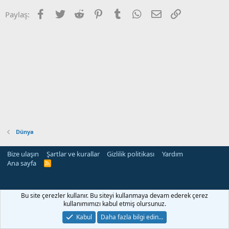
Facebook
Twitter
Reddit
Pinterest
Tumblr
WhatsApp
E-posta
Link
Paylaş:
Dünya
Bize ulaşın
Şartlar ve kurallar
Gizlilik politikası
Yardım
Ana sayfa
R
S
S
Bu site çerezler kullanır. Bu siteyi kullanmaya devam ederek çerez
kullanımımızı kabul etmiş olursunuz.
Kabul
Daha fazla bilgi edin…