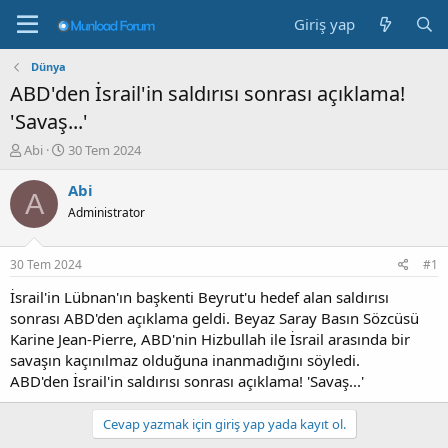
Giriş yap
Dünya
ABD'den İsrail'in saldırısı sonrası açıklama!
'Savaş...'
K
B
Abi
30 Tem 2024
o
a
n
ş
Abi
A
b
l
Administrator
u
a
y
n
u
g
30 Tem 2024
#1
b
ı
a
ç
İsrail'in Lübnan'ın başkenti Beyrut'u hedef alan saldırısı
ş
t
sonrası ABD'den açıklama geldi. Beyaz Saray Basın Sözcüsü
l
a
Karine Jean-Pierre, ABD'nin Hizbullah ile İsrail arasında bir
a
r
savaşın kaçınılmaz olduğuna inanmadığını söyledi.
t
i
ABD'den İsrail'in saldırısı sonrası açıklama! 'Savaş...'
a
h
n
i
Cevap yazmak için giriş yap yada kayıt ol.