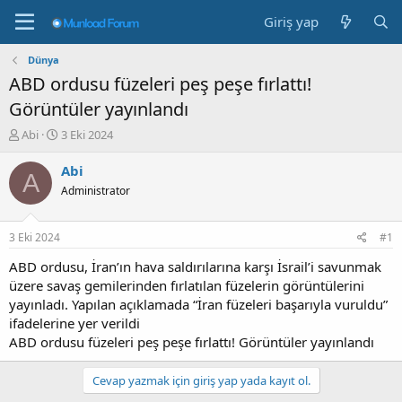
Giriş yap
Dünya
ABD ordusu füzeleri peş peşe fırlattı!
Görüntüler yayınlandı
K
B
Abi
3 Eki 2024
o
a
n
ş
Abi
A
b
l
Administrator
u
a
y
n
u
g
3 Eki 2024
#1
b
ı
a
ç
ABD ordusu, İran’ın hava saldırılarına karşı İsrail’i savunmak
ş
t
üzere savaş gemilerinden fırlatılan füzelerin görüntülerini
l
a
yayınladı. Yapılan açıklamada “İran füzeleri başarıyla vuruldu”
a
r
ifadelerine yer verildi
t
i
ABD ordusu füzeleri peş peşe fırlattı! Görüntüler yayınlandı
a
h
n
i
Cevap yazmak için giriş yap yada kayıt ol.