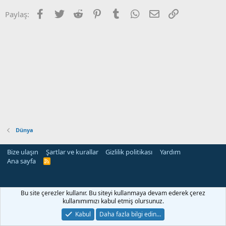
Facebook
Twitter
Reddit
Pinterest
Tumblr
WhatsApp
E-posta
Link
Paylaş:
Dünya
Bize ulaşın
Şartlar ve kurallar
Gizlilik politikası
Yardım
Ana sayfa
R
S
S
Bu site çerezler kullanır. Bu siteyi kullanmaya devam ederek çerez
kullanımımızı kabul etmiş olursunuz.
Kabul
Daha fazla bilgi edin…