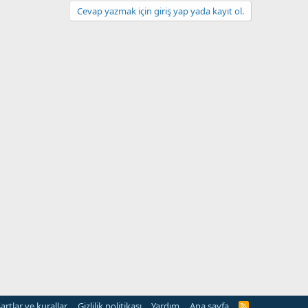
Cevap yazmak için giriş yap yada kayıt ol.
artlar ve kurallar
Gizlilik politikası
Yardım
Ana sayfa
R