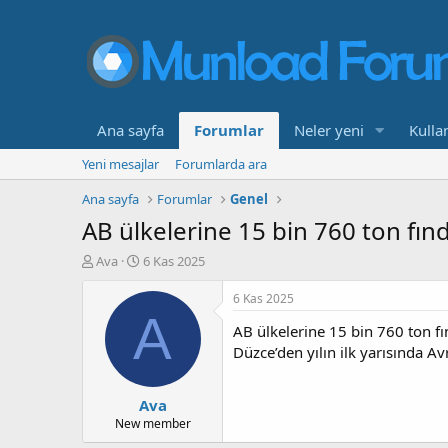
Ana sayfa
Forumlar
Neler yeni
Kullan
Yeni mesajlar
Forumlarda ara
Ana sayfa
Forumlar
Genel
AB ülkelerine 15 bin 760 ton fın
K
B
Ava
6 Kas 2025
o
a
n
ş
6 Kas 2025
b
l
A
AB ülkelerine 15 bin 760 ton fı
u
a
y
n
Düzce’den yılın ilk yarısında Avr
u
g
b
ı
Ava
a
ç
ş
t
New member
l
a