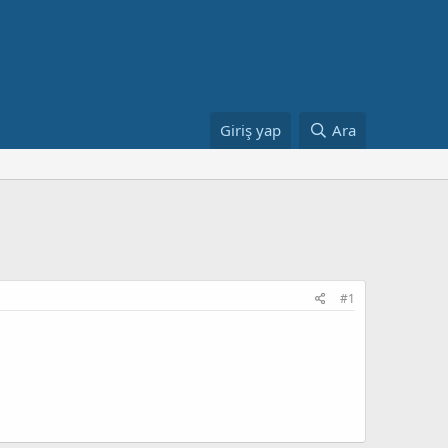
Giriş yap
Ara
#1