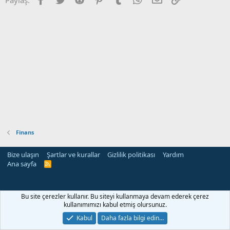
Finans
Bize ulaşın
Şartlar ve kurallar
Gizlilik politikası
Yardım
Ana sayfa
R
S
S
Bu site çerezler kullanır. Bu siteyi kullanmaya devam ederek çerez
kullanımımızı kabul etmiş olursunuz.
Kabul
Daha fazla bilgi edin…