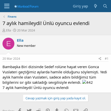
Giriş yap
Finans
7 aylık hamileydi! Ünlü oyuncu evlendi
K
B
Ella
20 Mar 2024
o
a
n
ş
Ella
E
b
l
New member
u
a
y
n
u
g
20 Mar 2024
#1
b
ı
a
ç
Bambaşka Biri dizisinde Sedef rolüne hayat veren Gonca
ş
t
Vuslateri geçtiğimiz aylarda hamile olduğunu söylemişti. Yedi
l
a
aylık hamile olan Vuslateri, sadece adını bildiğimiz tüm
a
r
bilgilerini sır gibi sakladığı sevgilisiyle evlendi.
t
i
7 aylık hamileydi! Ünlü oyuncu evlendi
a
h
n
i
Cevap yazmak için giriş yap yada kayıt ol.
Facebook
Twitter
Reddit
Pinterest
Tumblr
WhatsApp
E-posta
Link
Paylaş: