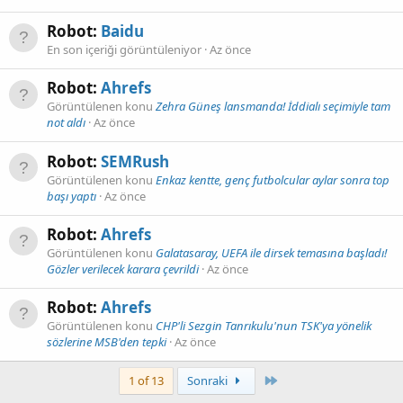
Robot:
Baidu
En son içeriği görüntüleniyor
Az önce
Robot:
Ahrefs
Görüntülenen konu
Zehra Güneş lansmanda! İddialı seçimiyle tam
not aldı
Az önce
Robot:
SEMRush
Görüntülenen konu
Enkaz kentte, genç futbolcular aylar sonra top
başı yaptı
Az önce
Robot:
Ahrefs
Görüntülenen konu
Galatasaray, UEFA ile dirsek temasına başladı!
Gözler verilecek karara çevrildi
Az önce
Robot:
Ahrefs
Görüntülenen konu
CHP'li Sezgin Tanrıkulu'nun TSK'ya yönelik
sözlerine MSB'den tepki
Az önce
Son
1 of 13
Sonraki