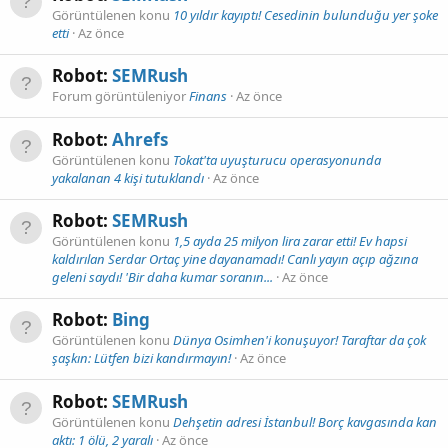
Görüntülenen konu
10 yıldır kayıptı! Cesedinin bulunduğu yer şoke
etti
Az önce
Robot:
SEMRush
Forum görüntüleniyor
Finans
Az önce
Robot:
Ahrefs
Görüntülenen konu
Tokat'ta uyuşturucu operasyonunda
yakalanan 4 kişi tutuklandı
Az önce
Robot:
SEMRush
Görüntülenen konu
1,5 ayda 25 milyon lira zarar etti! Ev hapsi
kaldırılan Serdar Ortaç yine dayanamadı! Canlı yayın açıp ağzına
geleni saydı! 'Bir daha kumar soranın...
Az önce
Robot:
Bing
Görüntülenen konu
Dünya Osimhen'i konuşuyor! Taraftar da çok
şaşkın: Lütfen bizi kandırmayın!
Az önce
Robot:
SEMRush
Görüntülenen konu
Dehşetin adresi İstanbul! Borç kavgasında kan
aktı: 1 ölü, 2 yaralı
Az önce