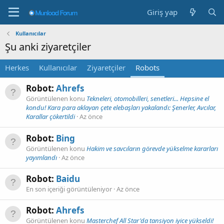
Giriş yap
Kullanıcılar
Şu anki ziyaretçiler
Herkes
Kullanıcılar
Ziyaretçiler
Robots
Robot:
Ahrefs
Görüntülenen konu
Tekneleri, otomobilleri, senetleri... Hepsine el
kondu! Kara para aklayan çete elebaşları yakalandı: Şenerler, Avcılar,
Karallar çökertildi
Az önce
Robot:
Bing
Görüntülenen konu
Hakim ve savcıların görevde yükselme kararları
yayımlandı
Az önce
Robot:
Baidu
En son içeriği görüntüleniyor
Az önce
Robot:
Ahrefs
Görüntülenen konu
Masterchef All Star'da tansiyon iyice yükseldi!