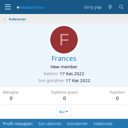
Giriş yap
Kullanıcılar
F
Frances
New member
Katılım
17 Kas 2022
Son görülme
17 Kas 2022
Mesajlar
Tepkime puanı
Puanları
0
0
0
Bul
Profil mesajları
Son aktivite
Gönderiler
Hakkında