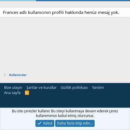
Frances adlı kullanıcının profili hakkında henüz mesaj yok.
Kullanıcılar
Bize ulaşın
Şartlar ve kurallar
Gizlilik politikası
Yardım
Ana sayfa
R
S
S
rehber siteleri
Bu site çerezler kullanır. Bu siteyi kullanmaya devam ederek çerez
kullanımımızı kabul etmiş olursunuz.
Kabul
Daha fazla bilgi edin…