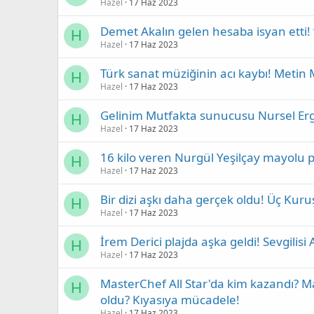
Hazel
17 Haz 2023
Demet Akalın gelen hesaba isyan etti! 
H
Hazel
17 Haz 2023
Türk sanat müziğinin acı kaybı! Metin M
H
Hazel
17 Haz 2023
Gelinim Mutfakta sunucusu Nursel Ergin 6
H
Hazel
17 Haz 2023
16 kilo veren Nurgül Yeşilçay mayolu 
H
Hazel
17 Haz 2023
Bir dizi aşkı daha gerçek oldu! Üç Kuru
H
Hazel
17 Haz 2023
İrem Derici plajda aşka geldi! Sevgilisi 
H
Hazel
17 Haz 2023
MasterChef All Star'da kim kazandı? Ma
H
oldu? Kıyasıya mücadele!
Hazel
17 Haz 2023