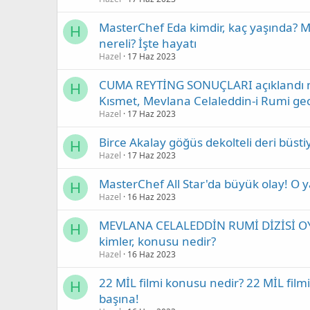
MasterChef Eda kimdir, kaç yaşında? Ma
H
nereli? İşte hayatı
Hazel
17 Haz 2023
CUMA REYTİNG SONUÇLARI açıklandı mı? 
H
Kısmet, Mevlana Celaleddin-i Rumi gece
Hazel
17 Haz 2023
Birce Akalay göğüs dekolteli deri büst
H
Hazel
17 Haz 2023
MasterChef All Star'da büyük olay! O yarı
H
Hazel
16 Haz 2023
MEVLANA CELALEDDİN RUMİ DİZİSİ OY
H
kimler, konusu nedir?
Hazel
16 Haz 2023
22 MİL filmi konusu nedir? 22 MİL film
H
başına!