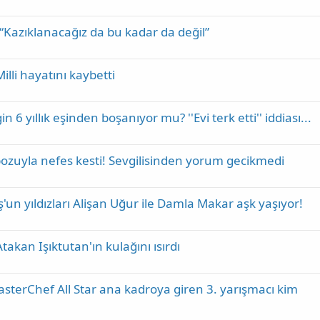
“Kazıklanacağız da bu kadar da değil”
illi hayatını kaybetti
 yıllık eşinden boşanıyor mu? ''Evi terk etti'' iddiası...
pozuyla nefes kesti! Sevgilisinden yorum gecikmedi
ş'un yıldızları Alişan Uğur ile Damla Makar aşk yaşıyor!
Atakan Işıktutan'ın kulağını ısırdı
sterChef All Star ana kadroya giren 3. yarışmacı kim