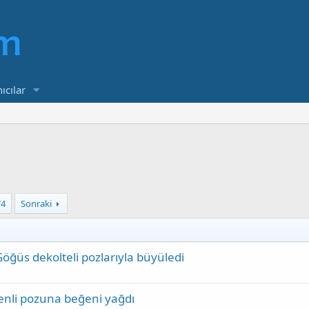
ıcılar
74
Sonraki
 Göğüs dekolteli pozlarıyla büyüledi
enli pozuna beğeni yağdı