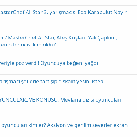
sterChef All Star 3. yarışmacısı Eda Karabulut Nayır
MasterChef All Star, Ateş Kuşları, Yalı Çapkını,
nin birincisi kim oldu?
iyeriyle poz verdi! Oyuncuya beğeni yağdı
şmacı şeflerle tartışıp diskalifiyesini istedi
UNCULARI VE KONUSU: Mevlana dizisi oyuncuları
i oyuncuları kimler? Aksiyon ve gerilim severler ekran