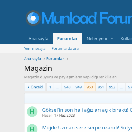
Ana sayfa
Forumlar
Neler yeni
Kullan
Yeni mesajlar
Forumlarda ara
Ana sayfa
Forumlar
Magazin
Magazin duyuru ve paylaşımların yapıldığı renkli alan
Önceki
1
…
948
949
950
951
952
…
9
Göksel'in son hali ağızları açık bıraktı!
H
Hazel
17 Haz 2023
Müjde Uzman sere serpe uzandı! Süty
H