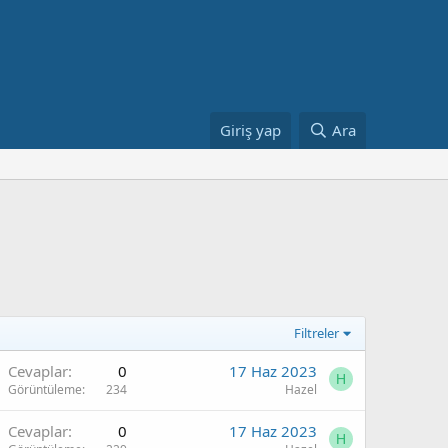
Giriş yap
Ara
Filtreler
Cevaplar
0
17 Haz 2023
H
Görüntüleme
234
Hazel
Cevaplar
0
17 Haz 2023
H