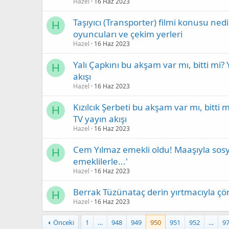
Hazel
16 Haz 2023
Taşıyıcı (Transporter) filmi konusu nedi
H
oyuncuları ve çekim yerleri
Hazel
16 Haz 2023
Yalı Çapkını bu akşam var mı, bitti mi?
H
akışı
Hazel
16 Haz 2023
Kızılcık Şerbeti bu akşam var mı, bitti
H
TV yayın akışı
Hazel
16 Haz 2023
Cem Yılmaz emekli oldu! Maaşıyla sosy
H
emeklilerle...'
Hazel
16 Haz 2023
Berrak Tüzünataç derin yırtmacıyla çö
H
Hazel
16 Haz 2023
Önceki
1
…
948
949
950
951
952
…
9