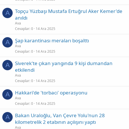
Topçu Yüzbaşı Mustafa Ertuğrul Aker Kemer'de
A
anıldı
Ava
Cevaplar
0
14 Ara 2025
Şap karantinası meraları boşalttı
A
Ava
Cevaplar
0
14 Ara 2025
Siverek'te çıkan yangında 9 kişi dumandan
A
etkilendi
Ava
Cevaplar
0
14 Ara 2025
Hakkari'de 'torbacı' operasyonu
A
Ava
Cevaplar
0
14 Ara 2025
Bakan Uraloğlu, Van Çevre Yolu'nun 28
A
kilometrelik 2 etabının açılışını yaptı
Ava