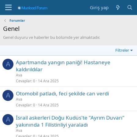
Giriş yap
Forumlar
Genel
Genel duyuru ve haberler bu bölümde yer almaktadır.
Filtreler
Apartmanda yangın paniği! Hastaneye
A
kaldırıldılar
Ava
Cevaplar
0
14 Ara 2025
Otomobil patladı, feci şekilde can verdi
A
Ava
Cevaplar
0
14 Ara 2025
İsrail askerleri Doğu Kudüs'te "Ayrım Duvarı"
A
yakınında 1 Filistinliyi yaraladı
Ava
Cevaplar
0
14 Ara 2025