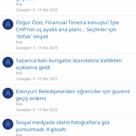
Ava
Cevaplar
0
15 Nis 2025
Özgür Özel, Financial Times'a konuştu! İşte
A
CHP'nin üç ayaklı ana planı... Seçimler için
'ittifak' sinyali
Ava
Cevaplar
0
15 Nis 2025
Sapanca'daki bungalov skandalına Valilikten
A
açıklama geldi
Ava
Cevaplar
0
15 Nis 2025
Esenyurt Belediyesinden öğrenciler için güvenli
A
geçiş önlemi
Ava
Cevaplar
0
15 Nis 2025
Sosyal medyada silahlı fotoğraflara göz
A
yumulmadı: 4 gözaltı
Ava