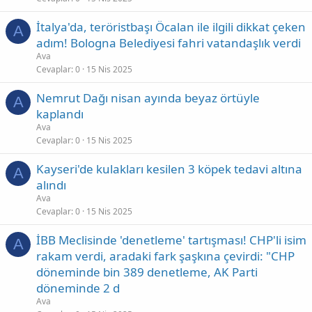
İtalya'da, teröristbaşı Öcalan ile ilgili dikkat çeken
A
adım! Bologna Belediyesi fahri vatandaşlık verdi
Ava
Cevaplar
0
15 Nis 2025
Nemrut Dağı nisan ayında beyaz örtüyle
A
kaplandı
Ava
Cevaplar
0
15 Nis 2025
Kayseri'de kulakları kesilen 3 köpek tedavi altına
A
alındı
Ava
Cevaplar
0
15 Nis 2025
İBB Meclisinde 'denetleme' tartışması! CHP'li isim
A
rakam verdi, aradaki fark şaşkına çevirdi: "CHP
döneminde bin 389 denetleme, AK Parti
döneminde 2 d
Ava