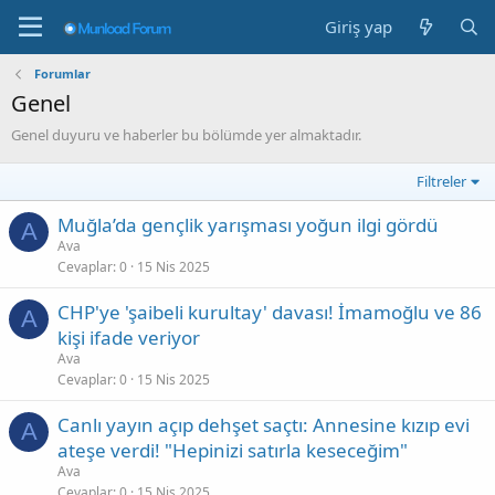
Giriş yap
Forumlar
Genel
Genel duyuru ve haberler bu bölümde yer almaktadır.
Filtreler
Muğla’da gençlik yarışması yoğun ilgi gördü
A
Ava
Cevaplar
0
15 Nis 2025
CHP'ye 'şaibeli kurultay' davası! İmamoğlu ve 86
A
kişi ifade veriyor
Ava
Cevaplar
0
15 Nis 2025
Canlı yayın açıp dehşet saçtı: Annesine kızıp evi
A
ateşe verdi! "Hepinizi satırla keseceğim"
Ava
Cevaplar
0
15 Nis 2025