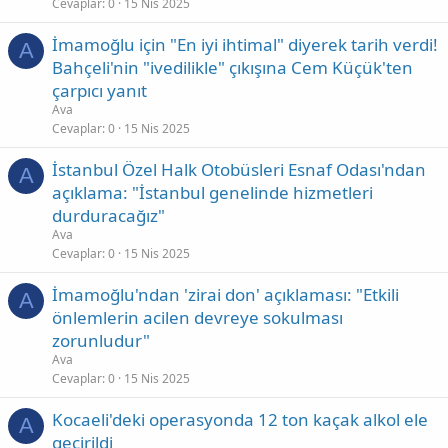
Cevaplar
0
15 Nis 2025
İmamoğlu için "En iyi ihtimal" diyerek tarih verdi!
A
Bahçeli'nin "ivedilikle" çıkışına Cem Küçük'ten
çarpıcı yanıt
Ava
Cevaplar
0
15 Nis 2025
İstanbul Özel Halk Otobüsleri Esnaf Odası'ndan
A
açıklama: "İstanbul genelinde hizmetleri
durduracağız"
Ava
Cevaplar
0
15 Nis 2025
İmamoğlu'ndan 'zirai don' açıklaması: "Etkili
A
önlemlerin acilen devreye sokulması
zorunludur"
Ava
Cevaplar
0
15 Nis 2025
Kocaeli'deki operasyonda 12 ton kaçak alkol ele
A
geçirildi