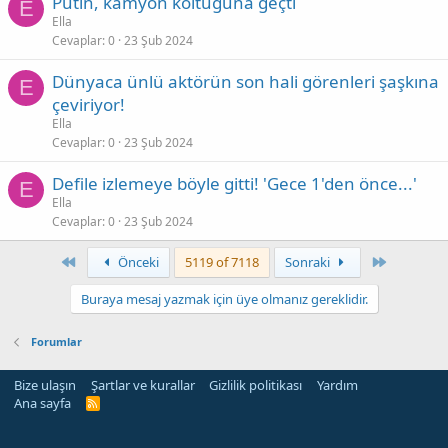
Putin, kamyon koltuğuna geçti
E
Ella
Cevaplar
0
23 Şub 2024
Dünyaca ünlü aktörün son hali görenleri şaşkına
E
çeviriyor!
Ella
Cevaplar
0
23 Şub 2024
Defile izlemeye böyle gitti! 'Gece 1'den önce...'
E
Ella
Cevaplar
0
23 Şub 2024
First
Son
Önceki
5119 of 7118
Sonraki
Buraya mesaj yazmak için üye olmanız gereklidir.
Forumlar
Bize ulaşın
Şartlar ve kurallar
Gizlilik politikası
Yardım
Ana sayfa
R
S
S