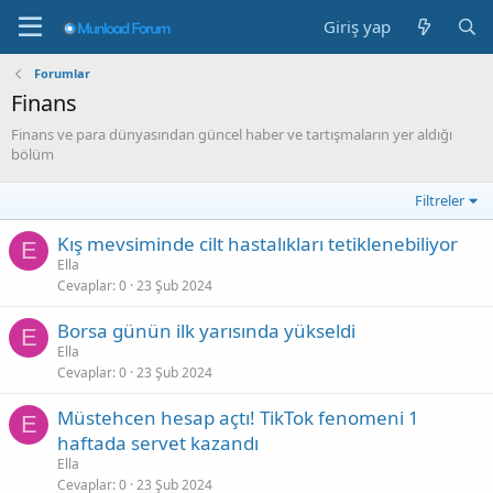
Giriş yap
Forumlar
Finans
Finans ve para dünyasından güncel haber ve tartışmaların yer aldığı
bölüm
Filtreler
Kış mevsiminde cilt hastalıkları tetiklenebiliyor
E
Ella
Cevaplar
0
23 Şub 2024
Borsa günün ilk yarısında yükseldi
E
Ella
Cevaplar
0
23 Şub 2024
Müstehcen hesap açtı! TikTok fenomeni 1
E
haftada servet kazandı
Ella
Cevaplar
0
23 Şub 2024