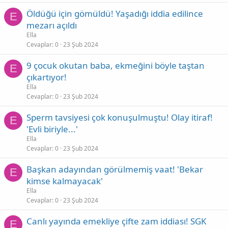
Öldüğü için gömüldü! Yaşadığı iddia edilince
E
mezarı açıldı
Ella
Cevaplar
0
23 Şub 2024
9 çocuk okutan baba, ekmeğini böyle taştan
E
çıkartıyor!
Ella
Cevaplar
0
23 Şub 2024
Sperm tavsiyesi çok konuşulmuştu! Olay itiraf!
E
'Evli biriyle...'
Ella
Cevaplar
0
23 Şub 2024
Başkan adayından görülmemiş vaat! 'Bekar
E
kimse kalmayacak'
Ella
Cevaplar
0
23 Şub 2024
Canlı yayında emekliye çifte zam iddiası! SGK
E