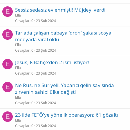
Sessiz sedasız evlenmişti! Müjdeyi verdi
E
Ella
Cevaplar
0
23 Şub 2024
Tarlada çalışan babaya 'dron' şakası sosyal
E
medyada viral oldu
Ella
Cevaplar
0
23 Şub 2024
Jesus, F.Bahçe'den 2 ismi istiyor!
E
Ella
Cevaplar
0
23 Şub 2024
Ne Rus, ne Suriyeli! Yabancı gelin sayısında
E
zirvenin sahibi ülke değişti
Ella
Cevaplar
0
23 Şub 2024
23 ilde FETÖ'ye yönelik operasyon; 61 gözaltı
E
Ella
Cevaplar
0
23 Şub 2024