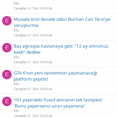
Ella
Cevaplar
0
Dün 19:24 da
Musiala krizi davalık oldu! Burhan Can Terzi'ye
E
soruşturma
Ella
Cevaplar
0
Dün 19:24 da
Baş ağrısıyla hastaneye gitti: "12 ay ömrünüz
E
kaldı" dediler
Ella
Cevaplar
0
Dün 19:24 da
GTA 6'nın yeni tanıtımının yayınlanacağı
E
platform şaşırttı!
Ella
Cevaplar
0
Dün 19:24 da
101 yaşındaki Yusuf amcanın tek tavsiyesi:
E
'Bunu yaparsanız uzun yaşarsınız'
Ella
Cevaplar
0
Dün 19:24 da