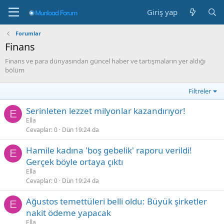
Giriş yap
Forumlar
Finans
Finans ve para dünyasından güncel haber ve tartışmaların yer aldığı
bölüm
Filtreler
Serinleten lezzet milyonlar kazandırıyor!
E
Ella
Cevaplar
0
Dün 19:24 da
Hamile kadına 'boş gebelik' raporu verildi!
E
Gerçek böyle ortaya çıktı
Ella
Cevaplar
0
Dün 19:24 da
Ağustos temettüleri belli oldu: Büyük şirketler
E
nakit ödeme yapacak
Ella