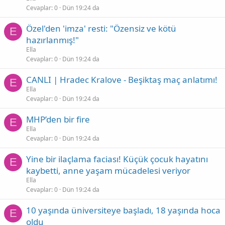
Cevaplar
0
Dün 19:24 da
Özel'den 'imza' resti: "Özensiz ve kötü
E
hazırlanmış!"
Ella
Cevaplar
0
Dün 19:24 da
CANLI | Hradec Kralove - Beşiktaş maç anlatımı!
E
Ella
Cevaplar
0
Dün 19:24 da
MHP’den bir fire
E
Ella
Cevaplar
0
Dün 19:24 da
Yine bir ilaçlama faciası! Küçük çocuk hayatını
E
kaybetti, anne yaşam mücadelesi veriyor
Ella
Cevaplar
0
Dün 19:24 da
10 yaşında üniversiteye başladı, 18 yaşında hoca
E
oldu