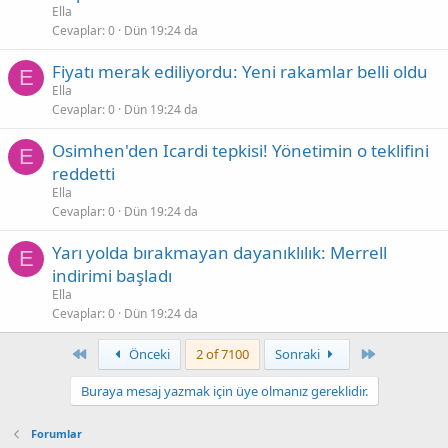
Ella
Cevaplar
0
Dün 19:24 da
Fiyatı merak ediliyordu: Yeni rakamlar belli oldu
E
Ella
Cevaplar
0
Dün 19:24 da
Osimhen'den Icardi tepkisi! Yönetimin o teklifini
E
reddetti
Ella
Cevaplar
0
Dün 19:24 da
Yarı yolda bırakmayan dayanıklılık: Merrell
E
indirimi başladı
Ella
Cevaplar
0
Dün 19:24 da
First
Son
Önceki
2 of 7100
Sonraki
Buraya mesaj yazmak için üye olmanız gereklidir.
Forumlar