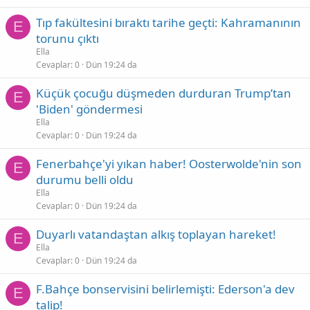
Tıp fakültesini bıraktı tarihe geçti: Kahramanının
E
torunu çıktı
Ella
Cevaplar
0
Dün 19:24 da
Küçük çocuğu düşmeden durduran Trump’tan
E
'Biden' göndermesi
Ella
Cevaplar
0
Dün 19:24 da
Fenerbahçe'yi yıkan haber! Oosterwolde'nin son
E
durumu belli oldu
Ella
Cevaplar
0
Dün 19:24 da
Duyarlı vatandaştan alkış toplayan hareket!
E
Ella
Cevaplar
0
Dün 19:24 da
F.Bahçe bonservisini belirlemişti: Ederson'a dev
E
talip!