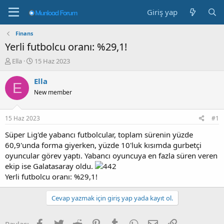
Giriş yap
Finans
Yerli futbolcu oranı: %29,1!
K
B
Ella
15 Haz 2023
o
a
n
ş
Ella
E
b
l
New member
u
a
y
n
u
g
15 Haz 2023
#1
b
ı
a
ç
Süper Lig'de yabancı futbolcular, toplam sürenin yüzde
ş
t
60,9'unda forma giyerken, yüzde 10'luk kısımda gurbetçi
l
a
oyuncular görev yaptı. Yabancı oyuncuya en fazla süren veren
a
r
ekip ise Galatasaray oldu.
t
i
Yerli futbolcu oranı: %29,1!
a
h
n
i
Cevap yazmak için giriş yap yada kayıt ol.
Facebook
Twitter
Reddit
Pinterest
Tumblr
WhatsApp
E-posta
Link
Paylaş: