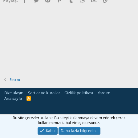
Finans
Bize ulaşın
Şartlar ve kurallar
Gizlilik politikası
Yardım
Ana sayfa
R
S
S
rehber siteleri
Bu site çerezler kullanır. Bu siteyi kullanmaya devam ederek çerez
kullanımımızı kabul etmiş olursunuz.
Kabul
Daha fazla bilgi edin…