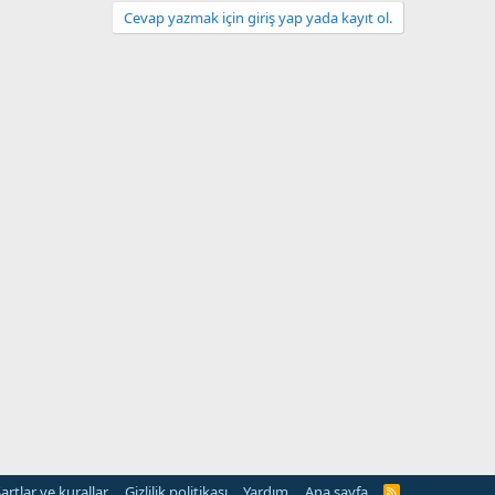
Cevap yazmak için giriş yap yada kayıt ol.
artlar ve kurallar
Gizlilik politikası
Yardım
Ana sayfa
R