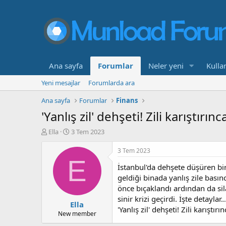
Ana sayfa
Forumlar
Neler yeni
Kullan
Yeni mesajlar
Forumlarda ara
Ana sayfa
Forumlar
Finans
'Yanlış zil' dehşeti! Zili karıştı
K
B
Ella
3 Tem 2023
o
a
n
ş
3 Tem 2023
b
l
E
İstanbul'da dehşete düşüren bir
u
a
y
n
geldiği binada yanlış zile basın
u
g
önce bıçaklandı ardından da sila
b
ı
sinir krizi geçirdi. İşte detaylar.
Ella
a
ç
'Yanlış zil' dehşeti! Zili karış
ş
t
New member
l
a