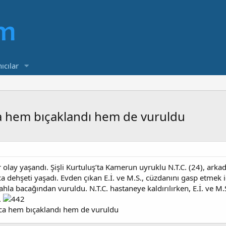
ıcılar
rınca hem bıçaklandı hem de vuruldu
 olay yaşandı. Şişli Kurtuluş’ta Kamerun uyruklu N.T.C. (24), ark
ca dehşeti yaşadı. Evden çıkan E.İ. ve M.S., cüzdanını gasp etmek içi
hla bacağından vuruldu. N.T.C. hastaneye kaldırılırken, E.İ. ve M.S
..
tırınca hem bıçaklandı hem de vuruldu