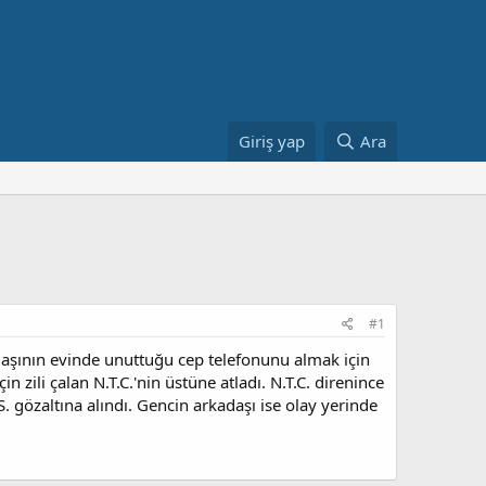
Giriş yap
Ara
#1
adaşının evinde unuttuğu cep telefonunu almak için
n zili çalan N.T.C.'nin üstüne atladı. N.T.C. direnince
. gözaltına alındı. Gencin arkadaşı ise olay yerinde