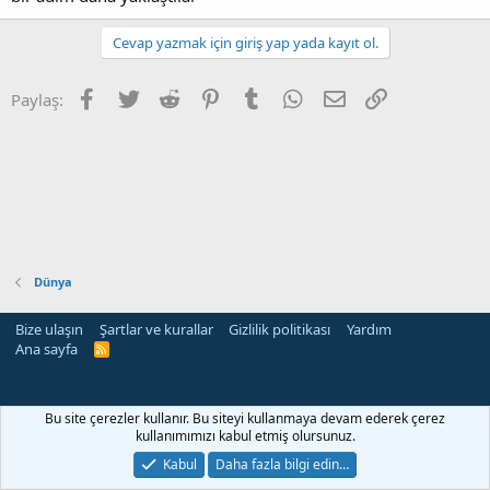
Cevap yazmak için giriş yap yada kayıt ol.
Facebook
Twitter
Reddit
Pinterest
Tumblr
WhatsApp
E-posta
Link
Paylaş:
Dünya
Bize ulaşın
Şartlar ve kurallar
Gizlilik politikası
Yardım
Ana sayfa
R
S
S
Bu site çerezler kullanır. Bu siteyi kullanmaya devam ederek çerez
kullanımımızı kabul etmiş olursunuz.
Kabul
Daha fazla bilgi edin…