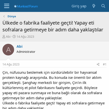
Giriş yap
Dünya
Ülkede o fabrika faaliyete geçti! Yapay eti
sofralara getirmeye bir adım daha yaklaştılar
K
B
Abi
14 Ağu 2023
o
a
n
ş
Abi
A
b
l
Administrator
u
a
y
n
u
g
14 Ağu 2023
#1
b
ı
a
ç
Çin, nüfusunu beslemek için sürdürülebilir bir hayvansal
ş
t
protein kaynağı arayışında. Bu konuda ise önemli bir atılım
l
a
gerçekleşti. Şanghay merkezli bir girişim, Çin'in ilk
a
r
kültürlenmiş et pilot fabrikasını faaliyete geçirdi. Böylece
t
i
yapay eti pazara sunmaya ve buna bağlı olarak da sofralara
a
h
getirmeye bir adım daha yaklaştılar.
n
i
Ülkede o fabrika faaliyete geçti! Yapay eti sofralara getirmeye
bir adım daha yaklaştılar