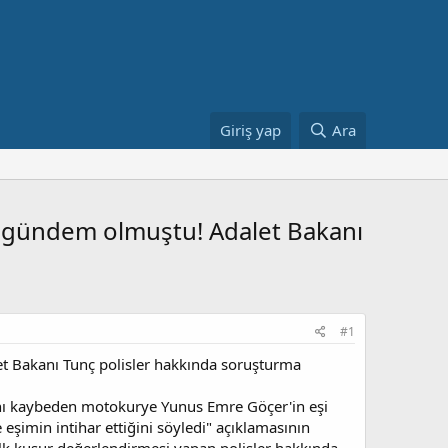
Giriş yap
Ara
i gündem olmuştu! Adalet Bakanı
#1
t Bakanı Tunç polisler hakkında soruşturma
nı kaybeden motokurye Yunus Emre Göçer'in eşi
eşimin intihar ettiğini söyledi" açıklamasının