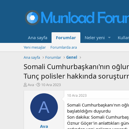
Ana sayfa
Forumlar
Neler yeni
Kullan
Yeni mesajlar
Forumlarda ara
Ana sayfa
Forumlar
Genel
Somali Cumhurbaşkanı'nın oğlunu
Tunç polisler hakkında soruşturm
K
B
Ava
10 Ara 2023
o
a
n
ş
10 Ara 2023
b
l
A
Somali Cumhurbaşkanı'nın oğlu
u
a
y
n
başlatıldığını duyurdu
u
g
Son dakika: Somali Cumhurbaşk
b
ı
Öznur Göçer'in anlattıkları gün
Ava
a
ç