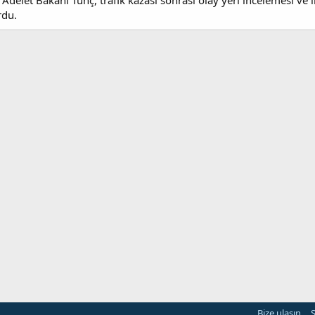
Adelet Bakanı Tunç, trafik kazası sonrası olay yeri incelemesi ve
rdu.
Bize ulaşın
Ş