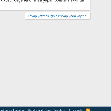
 ilk kusur değerlendirmesi yapan polisler hakkında
Cevap yazmak için giriş yap yada kayıt ol.
artlar ve kurallar
Gizlilik politikası
Yardım
Ana sayfa
R