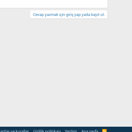
Cevap yazmak için giriş yap yada kayıt ol.
artlar ve kurallar
Gizlilik politikası
Yardım
Ana sayfa
R