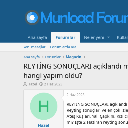
Ana sayfa
Forumlar
Neler yeni
Kullan
Yeni mesajlar
Forumlarda ara
Ana sayfa
Forumlar
Magazin
REYTİNG SONUÇLARI açıklandı mı? 
hangi yapım oldu?
K
B
Hazel
2 Haz 2023
o
a
n
ş
2 Haz 2023
b
l
H
REYTİNG SONUÇLARI açıklandı mı
u
a
y
n
Reyting sonuçları ve en çok izl
u
g
Ateş Kuşları, Yalı Çapkını, Kızı
b
ı
mı? İşte 2 Haziran reyting sonuç
Hazel
a
ç