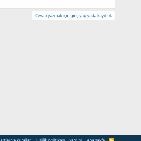
Cevap yazmak için giriş yap yada kayıt ol.
artlar ve kurallar
Gizlilik politikası
Yardım
Ana sayfa
R