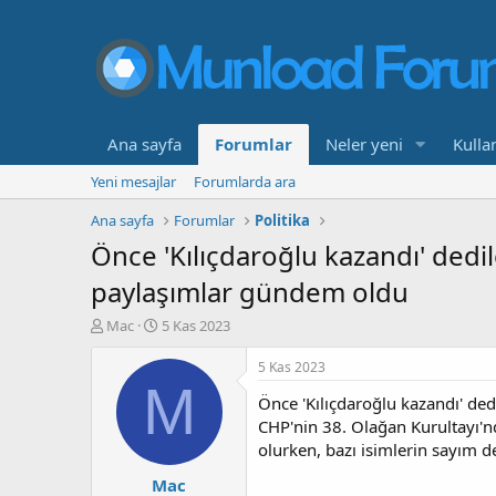
Ana sayfa
Forumlar
Neler yeni
Kullan
Yeni mesajlar
Forumlarda ara
Ana sayfa
Forumlar
Politika
Önce 'Kılıçdaroğlu kazandı' dedil
paylaşımlar gündem oldu
K
B
Mac
5 Kas 2023
o
a
n
ş
5 Kas 2023
b
l
M
Önce 'Kılıçdaroğlu kazandı' ded
u
a
y
n
CHP'nin 38. Olağan Kurultayı'n
u
g
olurken, bazı isimlerin sayım
b
ı
Mac
a
ç