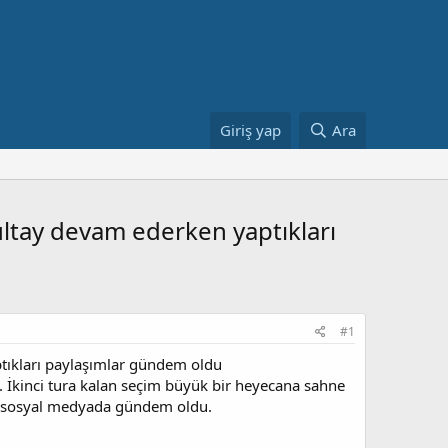
Giriş yap
Ara
rultay devam ederken yaptıkları
#1
aptıkları paylaşımlar gündem oldu
. İkinci tura kalan seçim büyük bir heyecana sahne
rı sosyal medyada gündem oldu.