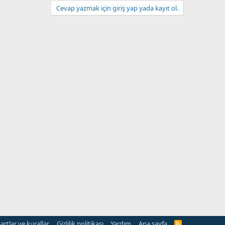
Cevap yazmak için giriş yap yada kayıt ol.
artlar ve kurallar
Gizlilik politikası
Yardım
Ana sayfa
R