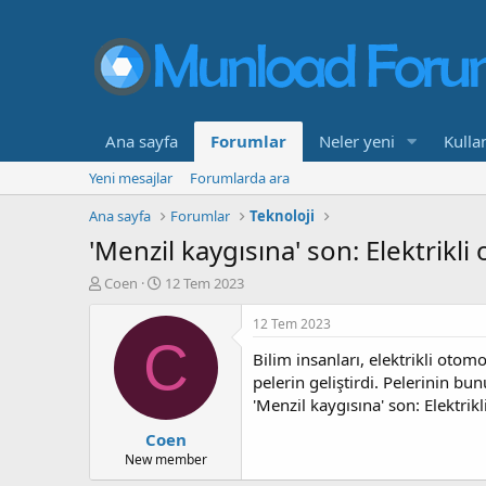
Ana sayfa
Forumlar
Neler yeni
Kullan
Yeni mesajlar
Forumlarda ara
Ana sayfa
Forumlar
Teknoloji
'Menzil kaygısına' son: Elektrikli 
K
B
Coen
12 Tem 2023
o
a
n
ş
12 Tem 2023
b
l
C
Bilim insanları, elektrikli otom
u
a
y
n
pelerin geliştirdi. Pelerinin bu
u
g
'Menzil kaygısına' son: Elektrikl
b
ı
Coen
a
ç
ş
t
New member
l
a