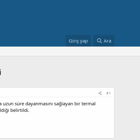
Giriş yap
Ara
i
#1
 daha uzun süre dayanmasını sağlayan bir termal
iği belirtildi.