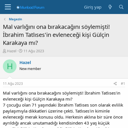
Giriş yap
Magazin
Mal varlığını ona bırakacağını söylemişti!
İbrahim Tatlıses'in evleneceği kişi Gülçin
Karakaya mı?
K
B
Hazel
11 Ağu 2023
o
a
n
ş
Hazel
H
b
l
New member
u
a
y
n
u
g
11 Ağu 2023
#1
b
ı
a
ç
Mal varlığını ona bırakacağını söylemişti! İbrahim Tatlıses'in
ş
t
evleneceği kişi Gülçin Karakaya mı?
l
a
7 çocuğu olan 71 yaşındaki İbrahim Tatlıses son olarak evlilik
a
r
paylaşımıyla dikkatleri üzerine çekti. Tatlıses'in kiminle
t
i
evleneceği merak konusu oldu. Herkesin aklına bir süre önce
a
h
ayrıldığı ancak unutamadığı kendisinden 43 yaş küçük
n
i