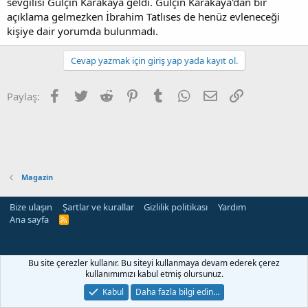
sevgilisi Gülçin Karakaya geldi. Gülçin Karakaya'dan bir
açıklama gelmezken İbrahim Tatlıses de henüz evleneceği
kişiye dair yorumda bulunmadı.
Cevap yazmak için giriş yap yada kayıt ol.
Facebook
Twitter
Reddit
Pinterest
Tumblr
WhatsApp
E-posta
Link
Paylaş:
Magazin
Bize ulaşın
Şartlar ve kurallar
Gizlilik politikası
Yardım
Ana sayfa
R
S
S
Bu site çerezler kullanır. Bu siteyi kullanmaya devam ederek çerez
kullanımımızı kabul etmiş olursunuz.
Kabul
Daha fazla bilgi edin…