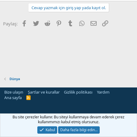
Cevap yazmak için giriş yap yada kayıt ol.
Facebook
Twitter
Reddit
Pinterest
Tumblr
WhatsApp
E-posta
Link
Paylaş:
Dünya
Bize ulaşın
Şartlar ve kurallar
Gizlilik politikası
Yardım
Ana sayfa
R
S
S
i
Bu site çerezler kullanır. Bu siteyi kullanmaya devam ederek çerez
kullanımımızı kabul etmiş olursunuz.
Kabul
Daha fazla bilgi edin…