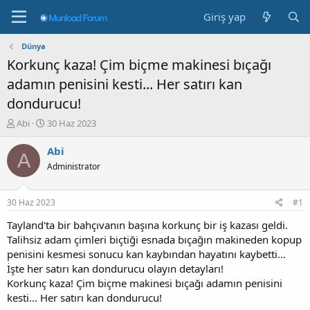
Giriş yap
Dünya
Korkunç kaza! Çim biçme makinesi bıçağı
adamın penisini kesti... Her satırı kan
dondurucu!
K
B
Abi
30 Haz 2023
o
a
n
ş
Abi
A
b
l
Administrator
u
a
y
n
u
g
30 Haz 2023
#1
b
ı
a
ç
Tayland'ta bir bahçıvanın başına korkunç bir iş kazası geldi.
ş
t
Talihsiz adam çimleri biçtiği esnada bıçağın makineden kopup
l
a
penisini kesmesi sonucu kan kaybından hayatını kaybetti...
a
r
İşte her satırı kan dondurucu olayın detayları!
t
i
Korkunç kaza! Çim biçme makinesi bıçağı adamın penisini
a
h
kesti... Her satırı kan dondurucu!
n
i