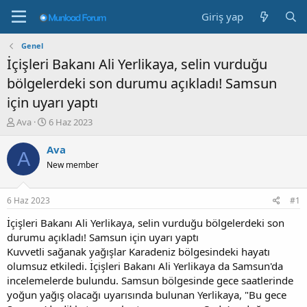
Giriş yap
Genel
İçişleri Bakanı Ali Yerlikaya, selin vurduğu
bölgelerdeki son durumu açıkladı! Samsun
için uyarı yaptı
K
B
Ava
6 Haz 2023
o
a
n
ş
Ava
A
b
l
New member
u
a
y
n
u
g
6 Haz 2023
#1
b
ı
a
ç
İçişleri Bakanı Ali Yerlikaya, selin vurduğu bölgelerdeki son
ş
t
durumu açıkladı! Samsun için uyarı yaptı
l
a
Kuvvetli sağanak yağışlar Karadeniz bölgesindeki hayatı
a
r
olumsuz etkiledi. İçişleri Bakanı Ali Yerlikaya da Samsun'da
t
i
incelemelerde bulundu. Samsun bölgesinde gece saatlerinde
a
h
yoğun yağış olacağı uyarısında bulunan Yerlikaya, "Bu gece
n
i