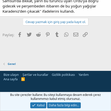
Samsun’da dikkat, yarın bu turuncu uyarı Ordu’ya doğru
gidecek ve perşembeden itibaren de bu yoğun yağışlar
Karadeniz’den çıkacak" ifadelerini kullandı.
Cevap yazmak için giriş yap yada kayıt ol.
Facebook
Twitter
Reddit
Pinterest
Tumblr
WhatsApp
E-posta
Link
Paylaş:
Genel
Bize ulaşın
Şartlar ve kurallar
Gizlilik politikası
Yardım
Ana sayfa
R
S
S
Bu site çerezler kullanır. Bu siteyi kullanmaya devam ederek çerez
kullanımımızı kabul etmiş olursunuz.
Kabul
Daha fazla bilgi edin…